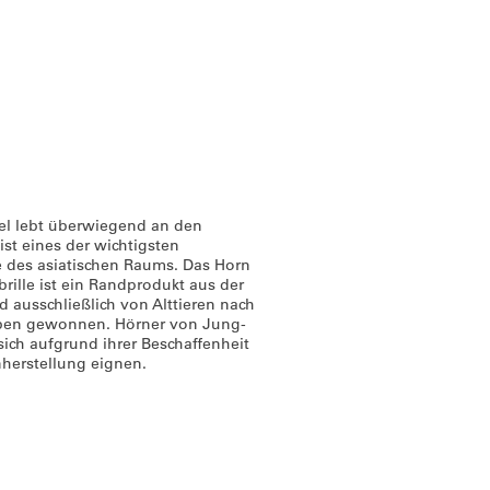
fel lebt überwiegend an den
ist eines der wichtigsten
e des asiatischen Raums. Das Horn
rille ist ein Randprodukt aus der
d ausschließlich von Alttieren nach
eben gewonnen. Hörner von Jung-
ich aufgrund ihrer Beschaffenheit
nherstellung eignen.