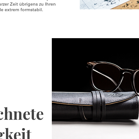
rzer Zeit übrigens zu Ihren
le extrem formstabil.
chnete
gkeit