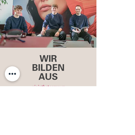
WIR
BILDEN
AUS
#jointheteamowp
HOME
KOLLEKTION
JOURNAL
BRANDS
UNTERNEHMEN
STOREFINDER