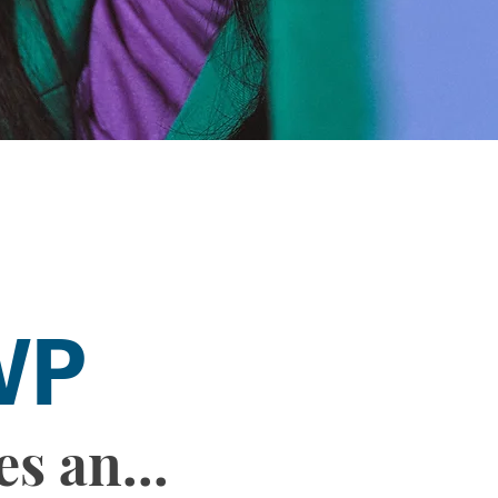
WP
es an...