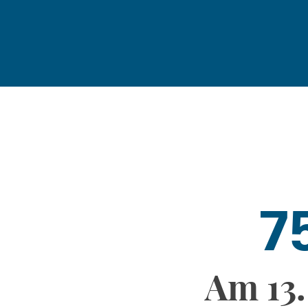
7
Am 13. 