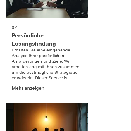
02.
Persönliche
Lösungsfindung
Erhalten Sie eine eingehende
Analyse Ihrer persönlichen
Anforderungen und Ziele. Wir
arbeiten eng mit Ihnen zusammen,
um die bestmögliche Strategie zu
entwickeln. Dieser Service ist
darauf ausgelegt, Ihnen klare Wege
Mehr anzeigen
und praktikable Lösungen für Ihre
Herausforderungen aufzuzeigen.