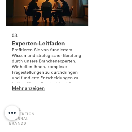
03.
Experten-Leitfaden
Profitieren Sie von fundiertem
Wissen und strategischer Beratung
durch unsere Branchenexperten.
Wir helfen Ihnen, komplexe
Fragestellungen zu durchdringen
und fundierte Entscheidungen zu
treffen. Dieser Service bietet Ihnen
Mehr anzeigen
wertvolle Einblicke, um Ihre
Projekte erfolgreich
voranzutreiben.
HOME
KOLLEKTION
JOURNAL
BRANDS
UNTERNEHMEN