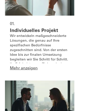
01.
Individuelles Projekt
Wir entwickeln maßgeschneiderte
Lösungen, die genau auf Ihre
spezifischen Bedürfnisse
zugeschnitten sind. Von der ersten
Idee bis zur finalen Umsetzung
begleiten wir Sie Schritt für Schritt.
Ihr Erfolg ist unser Ziel, und wir
Mehr anzeigen
stellen sicher, dass das
Endergebnis Ihre Erwartungen
übertrifft.