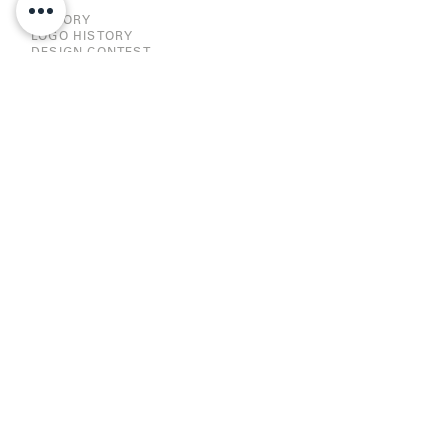
HISTORY
LOGO HISTORY
DESIGN CONTEST
JOBS
RESPONSIBILITY
CE-DECLARATION
IMPRINT |
PRIVACY POLICY
MEXX EYES
METROPOLITAN EYEWEAR
FLAIR
CAZAL EYEWEAR