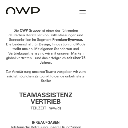
Die
OWP Gruppe
ist einer der führenden
deutschen Hersteller von Brillenfassungen und
Sonnenbrillen im Segment
Premium-Eyewear.
Die Leidenschaft für Design, Innovation und Mode
treibt uns an. Mit eigenen Standorten und
Vertriebspartnern sind wir mit unseren Marken
global vertreten – und das erfolgreich
seit über 75
Jahren.
Zur Verstärkung unseres Teams vergeben wir zum
nächstmöglichen Zeitpunkt folgende unbefristete
Stelle:
TEAMASSISTENZ
VERTRIEB
TEILZEIT (m/w/d)
IHRE AUFGABEN
Telefonische Betreuung unserer Kund*innen