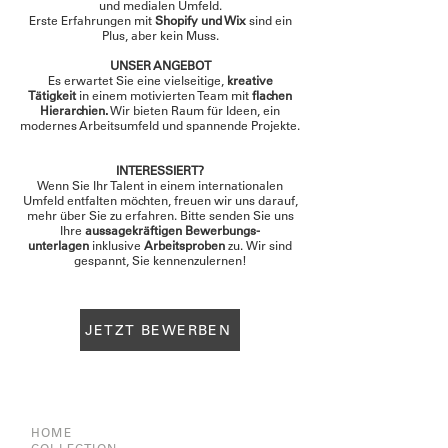
und medialen Umfeld.
Erste Erfahrungen mit
Shopify und Wix
sind ein
Plus, aber kein Muss.
UNSER ANGEBOT
Es erwartet Sie eine vielseitige,
kreative
Tätigkeit
in einem motivierten Team mit
flachen
Hierarchien.
Wir bieten Raum für Ideen, ein
modernes Arbeitsumfeld und spannende Projekte.
INTERESSIERT?
Wenn Sie Ihr Talent in einem internationalen
Umfeld entfalten möchten, freuen wir uns darauf,
mehr über Sie zu erfahren.
Bitte senden Sie uns
Ihre
aussagekräftigen Bewerbungs-
unterlagen
inklusive
Arbeitsproben
zu.
Wir sind
gespannt, Sie kennenzulernen!
JETZT BEWERBEN
HOME