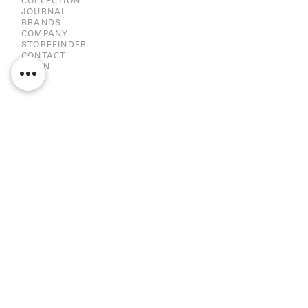
COLLECTION
JOURNAL
BRANDS
COMPANY
STOREFINDER
CONTACT
LOGIN
HISTORY
LOGO HISTORY
DESIGN CONTEST
JOBS
RESPONSIBILITY
CE-DECLARATION
IMPRINT |
PRIVACY POLICY
MEXX EYES
METROPOLITAN EYEWEAR
FLAIR
CAZAL EYEWEAR