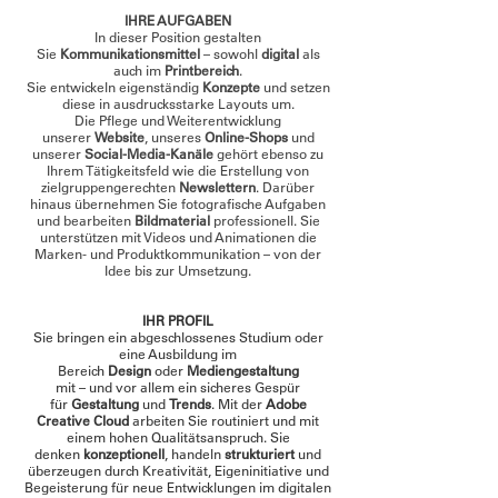
IHRE AUFGABEN
In dieser Position gestalten
Sie
Kommunikationsmittel
– sowohl
digital
als
auch im
Printbereich
.
Sie entwickeln eigenständig
Konzepte
und setzen
diese in ausdrucksstarke Layouts um.
Die Pflege und Weiterentwicklung
unserer
Website
, unseres
Online-Shops
und
unserer
Social-Media-Kanäle
gehört ebenso zu
Ihrem Tätigkeitsfeld wie die Erstellung von
zielgruppengerechten
Newslettern
. Darüber
hinaus übernehmen Sie fotografische Aufgaben
und bearbeiten
Bildmaterial
professionell. Sie
unterstützen mit Videos und Animationen die
Marken- und Produktkommunikation – von der
Idee bis zur Umsetzung.
IHR PROFIL
Sie bringen ein abgeschlossenes Studium oder
eine Ausbildung im
Bereich
Design
oder
Mediengestaltung
mit
– und vor allem ein sicheres Gespür
für
Gestaltung
und
Trends
. Mit der
Adobe
Creative Cloud
arbeiten Sie routiniert und mit
einem hohen Qualitätsanspruch. Sie
denken
konzeptionell
, handeln
strukturiert
und
überzeugen durch Kreativität, Eigeninitiative und
Begeisterung für neue Entwicklungen im digitalen