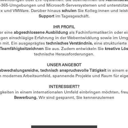
t-365-Umgebungen und Microsoft-Serversystemen und unterstützen
ux und VMWare. Darüber hinaus
schulen
Sie Kolleg:innen und lei
Support
im Tagesgeschäft.
IHR PROFIL
er eine
abgeschlossene Ausbildung
als Fachinformatiker:in oder e
gen einschlägige Erfahrung in der Webentwicklung sowie im Um
 mit. Ein ausgeprägtes
technisches Verständnis,
eine strukturiert
Teamfähigkeitzeichnen
Sie aus. Zudem entwickeln Sie
kreative Lö
technische Herausforderungen.
UNSER ANGEBOT
abwechslungsreiche, technisch anspruchsvolle Tätigkeit
in einem e
in modernes Arbeitsumfeld, spannende Projekte und Raum für eige
INTERESSIERT?
gkeiten in einem internationalen Umfeld einbringen möchten, fre
Bewerbung.
Wir sind gespannt, Sie kennenzulernen