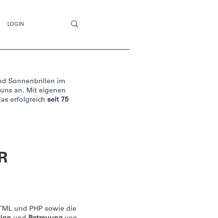
LOGIN
und Sonnenbrillen im
 uns an. Mit eigenen
as erfolgreich
seit 75
R
ML und PHP sowie die
tion
und
Betreuung
von