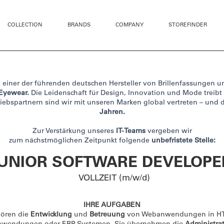
COLLECTION
BRANDS
COMPANY
STOREFINDER
t einer der führenden deutschen Hersteller von Brillenfassungen 
Eyewear.
Die Leidenschaft für Design, Innovation und Mode treibt
iebspartnern sind wir mit unseren Marken global vertreten – und d
Jahren.
Zur Verstärkung unseres
IT-Teams
vergeben wir
zum nächstmöglichen Zeitpunkt folgende
unbefristete Stelle:
UNIOR SOFTWARE DEVELOPE
VOLLZEIT (m/w/d)
IHRE AUFGABEN
hören die
Entwicklung
und
Betreuung
von Webanwendungen in HT
anwendungen oder ERP-Systemen. Sie übernehmen die
Administra