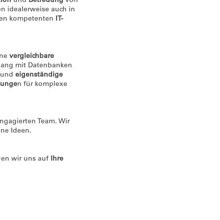
 idealerweise auch in
sten kompetenten
IT-
ine
vergleichbare
gang mit Datenbanken
e und
eigenständige
sunge
n für komplexe
ngagierten Team. Wir
ne Ideen.
uen wir uns auf
Ihre