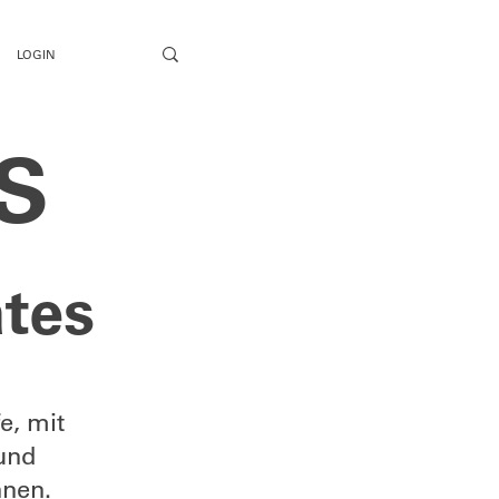
LOGIN
S
ates
e, mit
und
nnen.