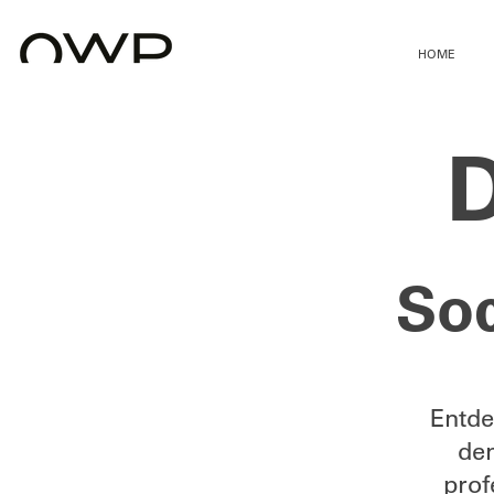
HOME
Soc
Entde
de
prof