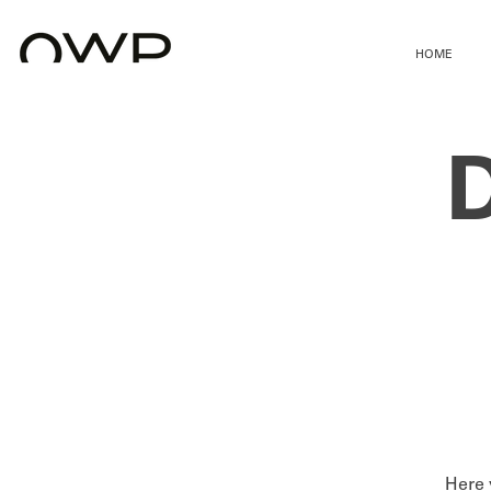
HOME
Here 