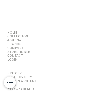
HOME
COLLECTION
JOURNAL
BRANDS
COMPANY
STOREFINDER
CONTACT
LOGIN
HISTORY
LOGO HISTORY
DESIGN CONTEST
JOBS
RESPONSIBILITY
CE-DECLARATION
IMPRINT |
PRIVACY POLICY