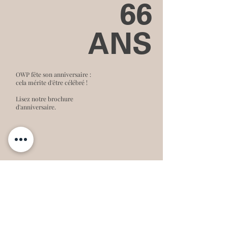
66
ANS
OWP fête son anniversaire :
cela mérite d'être célébré !
Lisez notre brochure
d'anniversaire.