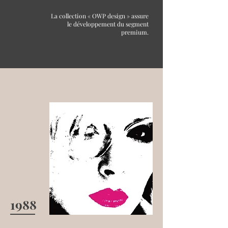
La collection « OWP design » assure
le développement du segment
premium.
1988