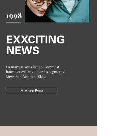
1998
EXXCITING
NEWS
La marque sous licence Mexx est
lancée et est suivie par les segments
Mexx Sun, Youth et Kids.
A Mexx Eyes