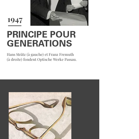
1947
PRINCIPE POUR
GENERATIONS
Hans Strätz (à gauche) et Franz Fremuth
(à droite) fondent Optische Werke Passau.