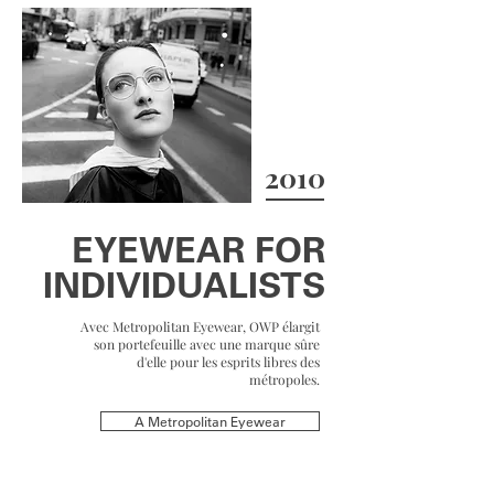
2010
EYEWEAR FOR
INDIVIDUALISTS
Avec Metropolitan Eyewear, OWP élargit
son portefeuille avec une marque sûre
d'elle pour les esprits libres des
métropoles.
A Metropolitan Eyewear