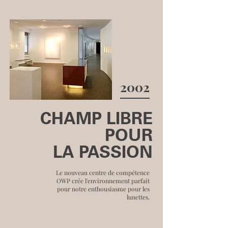
2002
CHAMP LIBRE
POUR
LA PASSION
Le nouveau centre de compétence
OWP crée l'environnement parfait
pour notre enthousiasme pour les
lunettes.