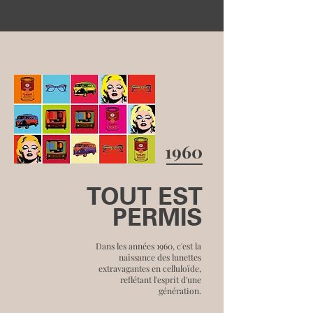
1960
TOUT EST
PERMIS
Dans les années 1960, c'est la
naissance des lunettes
extravagantes en celluloïde,
reflétant l'esprit d'une
génération.