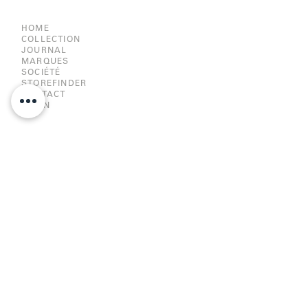
HOME
COLLECTION
JOURNAL
MARQUES
SOCIÉTÉ
STOREFINDER
CONTACT
LOGIN
HISTORIQUE
HISTORIQUE DU LOGO
DESIGN CONTEST
CARRIERE
RESPONSABILITÉ
CE-DECLARATION
MENTIONS LÉGALES
PROTECTION DE VOS DONNÉES
TÉLÉCHARGEMENTS
OWP LIMITED EDITION
OWP BUFFALO HORN